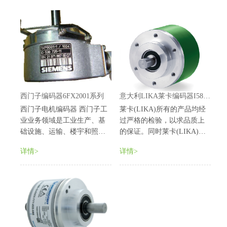
理体系保证了最快的交货时
洲拥有23％的市场占有率。
间。kubler编码器自进入中国
市场以来，已广泛...
西门子编码器6FX2001系列
意大利LIKA莱卡编码器I58S系列
西门子电机编码器 西门子工
莱卡(LIKA)所有的产品均经
业业务领域是工业生产、基
过严格的检验，以求品质上
础设施、运输、楼宇和照明
的保证。同时莱卡(LIKA)公
技术领域内的全球领先提供
司是世界上 少数几个获得
详情>
详情>
商，积极支持中国的建设与
ESA（欧洲航天局）认证可
发展。在“服务客户零距
以将其编码器应用于欧洲航
离”这一原则指导下，我们致
天领域 的公司之一。目前莱
力于通过创新产品、集成化
卡(LIKA)编码器已经在国际
系统和一流的专门知识，帮
市场上占有重要地位，并...
助中国工业提高生产率...