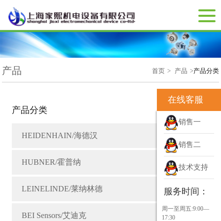
产品
首页
>
产品
>
产品分类
在线客服
产品分类
销售一
HEIDENHAIN/海德汉
销售二
HUBNER/霍普纳
技术支持
LEINELINDE/莱纳林德
服务时间：
周一至周五:9:00—
BEI Sensors/艾迪克
17:30