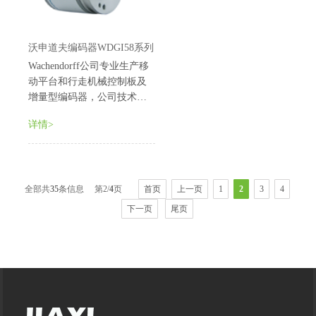
沃申道夫编码器WDGI58系列
Wachendorff公司专业生产移
动平台和行走机械控制板及
增量型编码器，公司技术力
量雄厚，拥有众多经验丰富
详情>
的技术工程人员，其编码器
有实心轴、中空轴、方波和
正弦波等多种，具有精度
高、防尘防污效果好、耐冲
全部共
35
条信息 第
2
/
4
页
首页
上一页
1
2
3
4
撞、温漂小、寿命长等特
点，广泛用于行走...
下一页
尾页