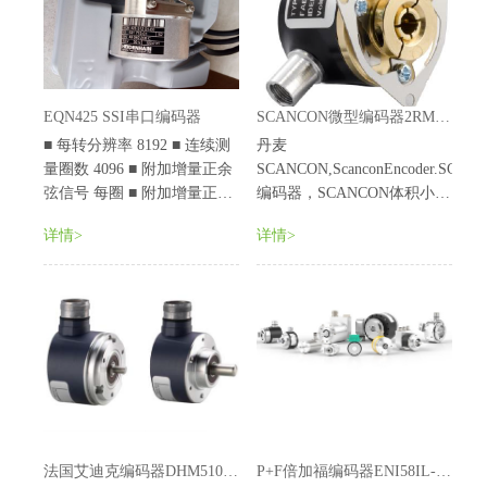
EQN425 SSI串口编码器
SCANCON微型编码器2RMHF系列
■ 每转分辨率 8192 ■ 连续测
丹麦
量圈数 4096 ■ 附加增量正余
SCANCON,ScanconEncoder.SCAN
弦信号 每圈 ■ 附加增量正余
编码器，SCANCON体积小，
弦信号 每圈 512 A/B 相 ■ 相
重量轻，品种多，功能全，
详情>
详情>
■ SSI 输出或 EnDat 输出 ■
频响高，分辨能力高，力矩
输出 ■ Profibus-DP...
小，耗能低，性能稳定，可
靠使用寿命长。
法国艾迪克编码器DHM510系列
P+F倍加福编码器ENI58IL-H系列