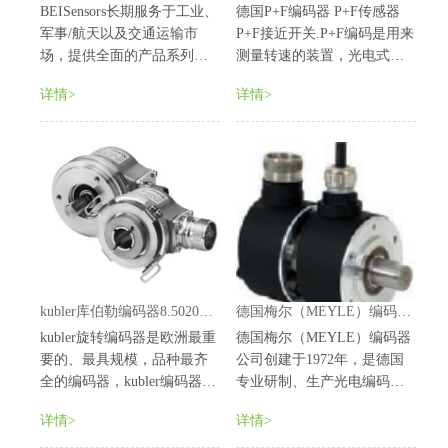
BEISensors长期服务于工业、
德国P+F编码器 P+F传感器
军事/航天以及交通运输市
P+F接近开关.P+F编码是用来
场，提供全面的产品系列、
测量转速的装置，光电式旋
工程专业技术，以及无可比
转编码器通过光电转换，可
详情>
详情>
拟的产品支持和客户服务。
将输出轴的角位移、角速度
BEI Sensors专于恶劣环境下
等机械量转换成相应的电脉
的可靠位置传感产品，不仅
冲以数字量输出（REP）。
可为全球用户提供各类标准
它分为单路输出和双路输出
化产品，而且可为各类极
两种。技术参数主要有每转
具...
脉冲数...
kubler库伯勒编码器8.5020系列
德国梅尔（MEYLE）编码器FINS58系列
kubler旋转编码器是欧洲最重
德国梅尔（MEYLE）编码器
要的、最具规模，品种最齐
公司创建于1972年，是德国
全的编码器，kubler编码器均
专业研制、生产光电编码器
在严格条件下经过长时间测
的集团公司。自创立至今，
详情>
详情>
试，产品质量得以严格保证
梅尔公司以其全面的品种系
同时，kubler的独特的生产管
列，优良的产品品质，在欧